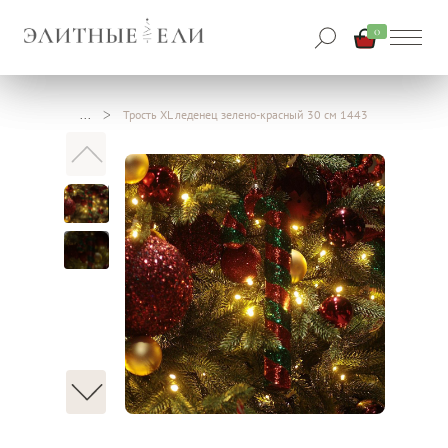
0
Трость XL леденец зелено-красный 30 см 1443