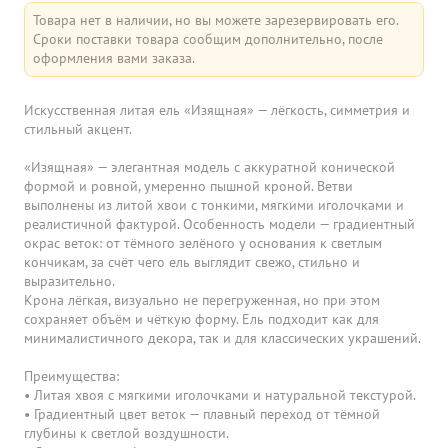
Товара нет в наличии, но вы можете зарезервировать его.
Сроки поставки товара сообщим дополнительно, после
оформления вами заказа.
Искусственная литая ель «Изящная» — лёгкость, симметрия и 
стильный акцент.

«Изящная» — элегантная модель с аккуратной конической 
формой и ровной, умеренно пышной кроной. Ветви 
выполнены из литой хвои с тонкими, мягкими иголочками и 
реалистичной фактурой. Особенность модели — градиентный 
окрас веток: от тёмного зелёного у основания к светлым 
кончикам, за счёт чего ель выглядит свежо, стильно и 
выразительно.

Крона лёгкая, визуально не перегруженная, но при этом 
сохраняет объём и чёткую форму. Ель подходит как для 
минималистичного декора, так и для классических украшений.

Преимущества:

• Литая хвоя с мягкими иголочками и натуральной текстурой.

• Градиентный цвет веток — плавный переход от тёмной 
глубины к светлой воздушности.
