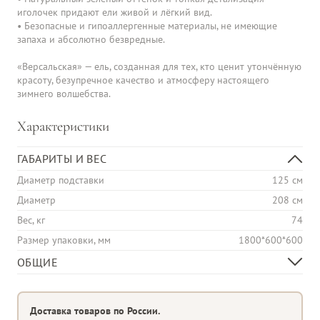
иголочек придают ели живой и лёгкий вид.

• Безопасные и гипоаллергенные материалы, не имеющие 
запаха и абсолютно безвредные.

«Версальская» — ель, созданная для тех, кто ценит утончённую 
красоту, безупречное качество и атмосферу настоящего 
зимнего волшебства.
Характеристики
ГАБАРИТЫ И ВЕС
Диаметр подставки
125 см
Диаметр
208 см
Вес, кг
74
Размер упаковки, мм
1800*600*600
ОБЩИЕ
Тип хвои
100% Литые веточки
Диаметр елки
Широкая
Доставка товаров по России.