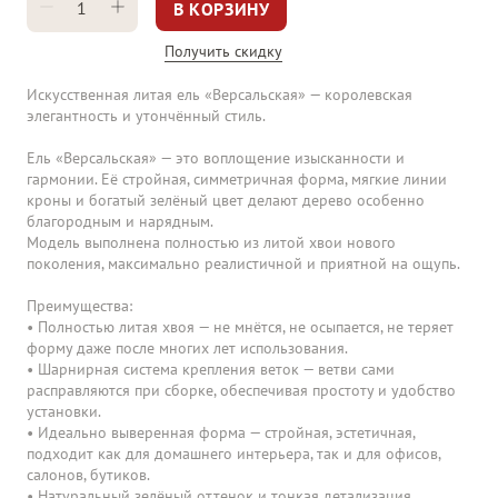
В КОРЗИНУ
Получить скидку
Искусственная литая ель «Версальская» — королевская 
элегантность и утончённый стиль.

Ель «Версальская» — это воплощение изысканности и 
гармонии. Её стройная, симметричная форма, мягкие линии 
кроны и богатый зелёный цвет делают дерево особенно 
благородным и нарядным.

Модель выполнена полностью из литой хвои нового 
поколения, максимально реалистичной и приятной на ощупь. 

Преимущества:

• Полностью литая хвоя — не мнётся, не осыпается, не теряет 
форму даже после многих лет использования.

• Шарнирная система крепления веток — ветви сами 
расправляются при сборке, обеспечивая простоту и удобство 
установки.

• Идеально выверенная форма — стройная, эстетичная, 
подходит как для домашнего интерьера, так и для офисов, 
салонов, бутиков.

• Натуральный зелёный оттенок и тонкая детализация 