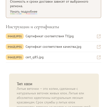
Крепление веток
Шарнирная система
Стоимость и сроки доставки зависят от выбранного
региона.
Узнать подробнее
Инструкции и сертификаты
Сертификат соответствия ТУ.jpg
IMAGE/JPEG
Сертифкат соответствия качества.jpg
IMAGE/JPEG
cert_q85.jpg
IMAGE/JPEG
Тип хвои
Литые веточки — это копии, сделанные с
натуральных веточек живых елок. Литые ели
абсолютно идентичны натуральным лесным
красавицам. Срок службы у литых елок
максимален, веточки не мнутся и не теряют свой