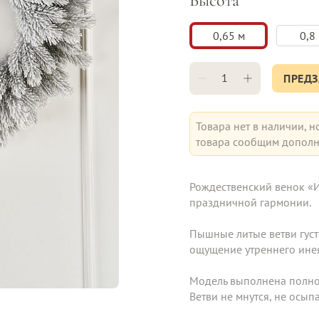
Высота
0,65 м
0,8
ПРЕДЗ
Товара нет в наличии, н
товара сообщим дополн
Рождественский венок «И
праздничной гармонии. 
Пышные литые ветви густ
ощущение утреннего инея 
Модель выполнена полнос
Ветви не мнутся, не осып