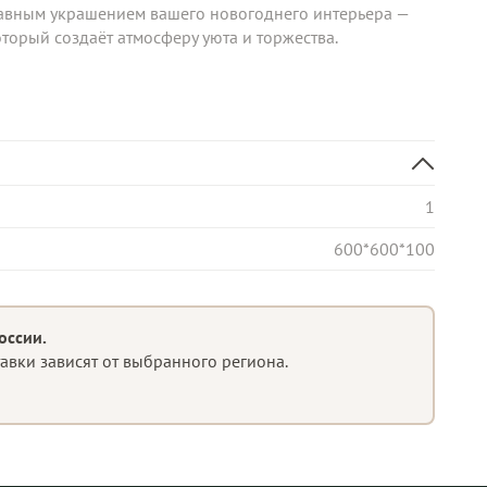
авным украшением вашего новогоднего интерьера — 
торый создаёт атмосферу уюта и торжества.
1
600*600*100
оссии.
тавки зависят от выбранного региона.