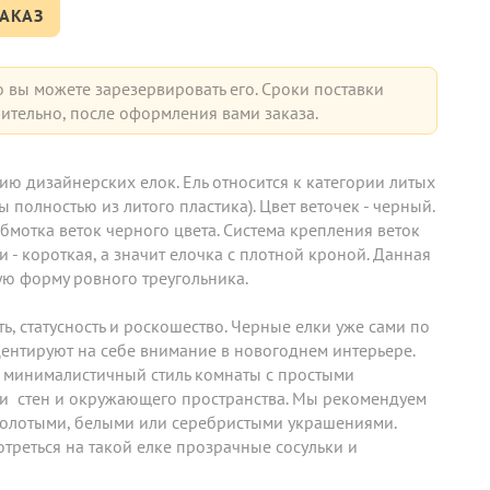
АКАЗ
о вы можете зарезервировать его. Сроки поставки
ительно, после оформления вами заказа.
ю дизайнерских елок. Ель относится к категории литых 
 полностью из литого пластика). Цвет веточек - черный. 
обмотка веток черного цвета. Система крепления веток 
 - короткая, а значит елочка с плотной кроной. Данная 
ю форму ровного треугольника.

ь, статусность и роскошество. Черные елки уже сами по 
ентируют на себе внимание в новогоднем интерьере. 
 минималистичный стиль комнаты с простыми 
  стен и окружающего пространства. Мы рекомендуем 
олотыми, белыми или серебристыми украшениями. 
треться на такой елке прозрачные сосульки и 