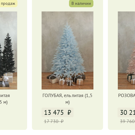
 продаж
В наличии
литая
ГОЛУБАЯ, ель литая (1,5
РОЗОВАЯ
5 м)
м)
13 475
30 2
17 730
39 76