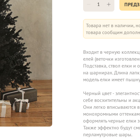
ПРЕДЗ
Товара нет в наличии, н
товара сообщим дополн
Входит в черную коллекци
елей (веточки изготовлены
Подставка, ствол елки и 
на шарнирах. Длина лапки
модель елки имеет пышну
Черный цвет - элегантност
себе восхитительны и акц
Они легко вписываются в
монохромными оттенками
оформлять черные елки з
Также эффектно будут смо
перламутровые шары.