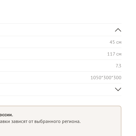
45 см
117 см
7.3
1050*300*300
100% Литые веточки
Широкая
оссии.
тавки зависят от выбранного региона.
Шарнирная система