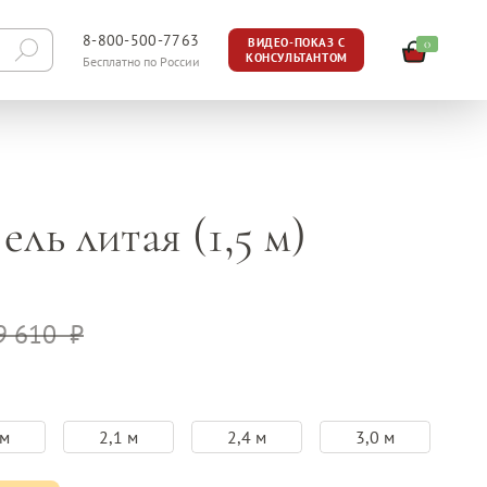
8-800-500-7763
0
ВИДЕО-ПОКАЗ С
КОНСУЛЬТАНТОМ
Бесплатно по России
ль литая (1,5 м)
9 610
 м
2,1 м
2,4 м
3,0 м